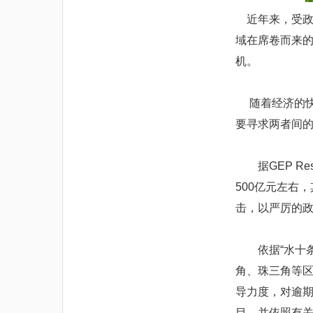
近年来，受政
域在席卷而来的
机。
随着经济的
要寻求两者间
据GEP Re
500亿元左右
击，以严厉的
依据“水十条”
角、珠三角等
导力度，对逾期
目，并依照有