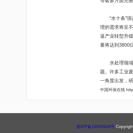
等诸多方面完
“水十条”强
理的需求将呈
逼产业转型升级
量将达到3800
水处理领域作
题。许多工业
一角度出发，
中国环保在线 http://
浙ICP备15029328号
Copyrig